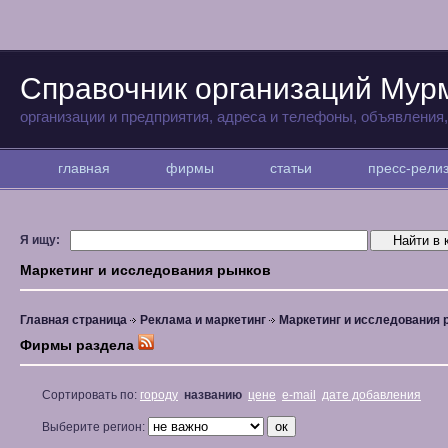
Справочник организаций Мур
организации и предприятия, адреса и телефоны, объявления
главная
фирмы
статьи
пресс-рел
Я ищу:
Маркетинг и исследования рынков
Главная страница
Реклама и маркетинг
Маркетинг и исследования 
Фирмы раздела
Сортировать по:
городу
названию
цене
e-mail
дате добавления
Выберите регион: