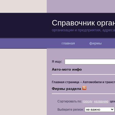
Справочник орга
организации и предприятия, адрес
главная
фирмы
Я ищу:
Авто-мото инфо
Главная страница
Автомобили и транс
Фирмы раздела
Сортировать по:
городу
названию
це
Выберите регион: