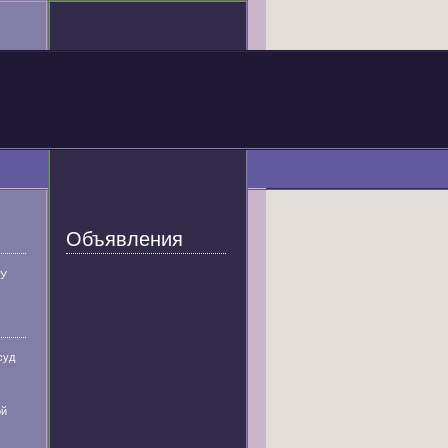
Объявления
У
суд
ой