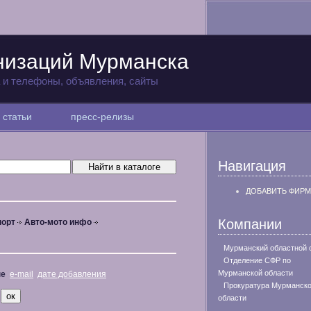
низаций Мурманска
а и телефоны, объявления, сайты
статьи
пресс-релизы
Навигация
ДОБАВИТЬ ФИРМ
Компании
порт
Авто-мото инфо
Мурманский областной 
Отделение СФР по
Мурманской области
не
e-mail
дате добавления
Прокуратура Мурманск
области