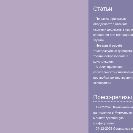
Статьи
По каким признакам
определяется наличие
скрытых дефектов в сист
отопления при обследова
зданий
Неверный расчёт
температурных деформац
трещинообразование в
конструкциях
Анализ признаков
капитальности самоволь
постройки как инструмент
экспертизы
Пресс-релизы
17-02-2026 Коммунальн
начисления в Мурманске
меняют договорную
конфигурацию
04-12-2025 Сервисные и