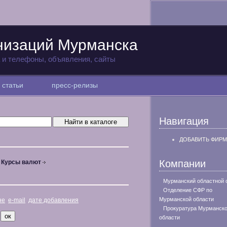
низаций Мурманска
а и телефоны, объявления, сайты
статьи
пресс-релизы
Навигация
ДОБАВИТЬ ФИРМ
Компании
Курсы валют
Мурманский областной 
Отделение СФР по
Мурманской области
не
e-mail
дате добавления
Прокуратура Мурманск
области