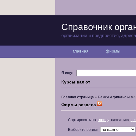
Справочник орга
организации и предприятия, адрес
главная
фирмы
Я ищу:
Курсы валют
Главная страница
Банки и финансы в
Фирмы раздела
Сортировать по:
городу
названию
це
Выберите регион: