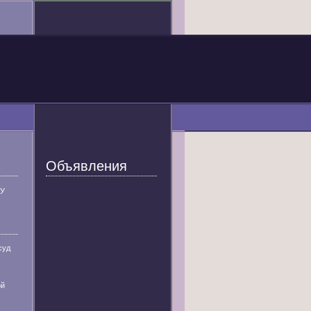
Объявления
У
суд
ой