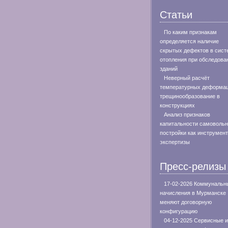
Статьи
По каким признакам
определяется наличие
скрытых дефектов в сист
отопления при обследова
зданий
Неверный расчёт
температурных деформац
трещинообразование в
конструкциях
Анализ признаков
капитальности самоволь
постройки как инструмент
экспертизы
Пресс-релизы
17-02-2026 Коммунальн
начисления в Мурманске
меняют договорную
конфигурацию
04-12-2025 Сервисные и