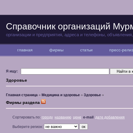
Справочник организаций Мур
организации и предприятия, адреса и телефоны, объявления
главная
фирмы
статьи
пресс-рел
Я ищу:
Здоровье
Главная страница
Медицина и здоровье
Здоровье
Фирмы раздела
Сортировать по:
городу
названию
цене
e-mail
дате добавления
Выберите регион: