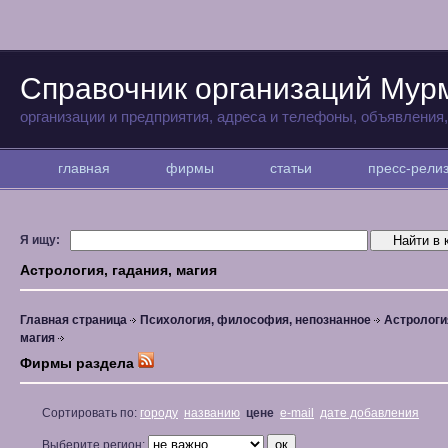
Справочник организаций Мур
организации и предприятия, адреса и телефоны, объявления
главная
фирмы
статьи
пресс-рел
Я ищу:
Астрология, гадания, магия
Главная страница
Психология, философия, непознанное
Астрология
магия
Фирмы раздела
Сортировать по:
городу
названию
цене
e-mail
дате добавления
Выберите регион: