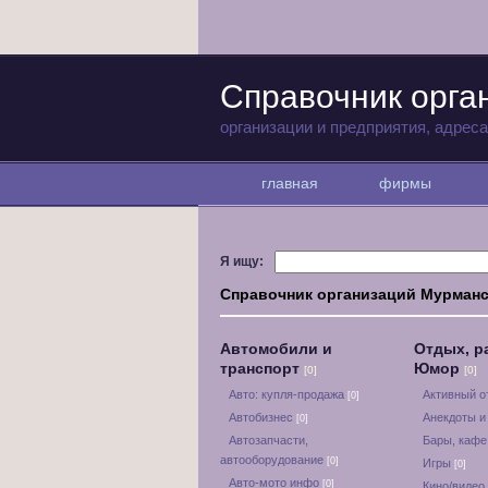
Справочник орга
организации и предприятия, адрес
главная
фирмы
Я ищу:
Справочник организаций Мурманс
Автомобили и
Отдых, р
транспорт
Юмор
[0]
[0]
Авто: купля-продажа
Активный 
[0]
Автобизнес
Анекдоты и
[0]
Автозапчасти,
Бары, кафе
автооборудование
[0]
Игры
[0]
Авто-мото инфо
[0]
Кино/видео