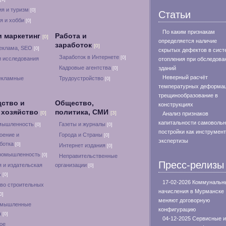
я и туризм
[0]
Статьи
я и хобби
[0]
По каким признакам
и маркетинг
Работа и
[0]
определяется наличие
заработок
[0]
реклама, SEO
[0]
скрытых дефектов в сист
Заработок в Интернете
[0]
и исследования
отопления при обследова
Кадровые агентства
зданий
[0]
Неверный расчёт
екламные
Трудоустройство
[0]
температурных деформац
трещинообразование в
ство и
Общество,
конструкциях
 хозяйство
политика, СМИ
[0]
[3]
Анализ признаков
капитальности самоволь
омышленность
Газеты и журналы
[0]
[0]
постройки как инструмент
оение и
Города и Страны
[0]
экспертизы
ботка
[0]
Интернет издания
[0]
ромышленность
[0]
Неправительственные
Пресс-релизы
 и издательская
организации
[0]
ь
[0]
17-02-2026 Коммунальн
во строительных
начисления в Мурманске
0]
меняют договорную
омышленные
конфигурацию
а
[0]
04-12-2025 Сервисные и
ое