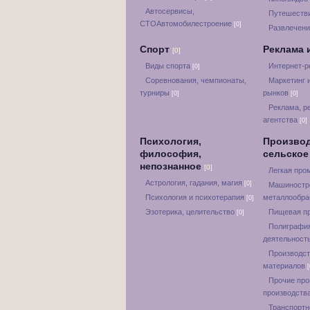
Автосервисы,
Путешестви
СТОАвтомобилестроение
[0]
Развлечени
Спорт
Реклама 
[0]
Виды спорта
Интернет-
[0]
Соревнования, чемпионаты,
Маркетинг 
турниры
рынков
[0]
[0]
Реклама, р
агентства
[0]
Психология,
Производ
философия,
сельское
непознанное
[0]
Легкая пр
Астрология, гадания, магия
[0]
Машиностр
Психология и психотерапия
металлообра
[0]
Эзотерика, целительство
Пищевая п
[0]
Полиграфия
деятельност
Производст
материалов
[
Прочие пр
производств
Транспортн