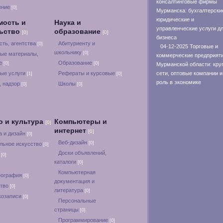
консалтинговые фирмы
ение
[0]
Мурманска: бухгалтерски
юридические и
мость и
Наука и
управленческие услуги д
льство
образование
[0]
[0]
бизнеса
ть, агентства
Абитуриенту и
[0]
04-12-2025 Торговые и
школьнику
[0]
ые материалы,
коммерческие предприят
ие
Образование
[0]
[0]
Мурманской области: кру
ые услуги
Рефераты и курсовые
сети, оптовые компании и
[1]
[0]
роль в экономике
, надзор
Школы
[0]
[0]
о и культура
Компьютеры и
[0]
интернет
[0]
а и дизайн
[0]
Веб-дизайн
[0]
льное искусство
[0]
Доски объявлений,
а
[0]
каталоги
[0]
Компьютерная
еография
[0]
документация и
ство
[0]
литература
[0]
козаписи
[0]
Персональные
страницы
[0]
Программирование
[0]