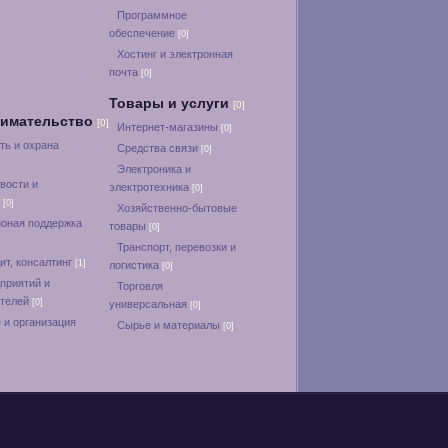
Программное
обеспечение
[0]
Хостинг и электронная
почта
[0]
Товары и услуги
[0]
нимательство
[0]
Интернет-магазины
[0]
ть и охрана
Средства связи
[0]
Электроника и
вости и
электротехника
[0]
и
[0]
Хозяйственно-бытовые
оная поддержка
товары
[0]
Транспорт, перевозки и
ит, консалтинг
[1]
логистика
[0]
приятий и
Торговля
ателей
[0]
универсальная
[0]
 и организация
Сырье и материалы
[0]