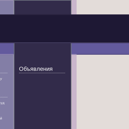
Объявления
У
суд
ой