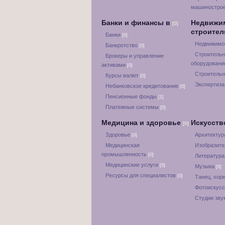
машиностро
Банки и финансы в
Недвижи
[0]
строите
Банки
[0]
Недвижимос
Банкротство
[0]
Строительн
Брокеры и управление
оборудован
активами
[0]
Строительн
Курсы валют
[0]
Экспертиза
Небанковское кредитование
[0]
Пенсионные фонды
[1]
Платежные системы
[0]
Медицина и здоровье
Искусств
[0]
Здоровье
Архитектур
[0]
Медицинская
Изобразите
промышленность
[0]
Литератур
Медицинские услуги
[0]
Музыка
[0]
Ресурсы для специалистов
[0]
Танец, хор
Фотоискус
Студии зву