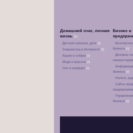
Домашний очаг, личная
Бизнес и
жизнь
предпри
[0]
Детская комната, дети
Безопаснос
[0]
бизнеса
[0]
Знакомства в Интернете
[0]
Деловые но
Кошки и собаки
[0]
комментари
Мода и красота
[0]
Информаци
Уют и комфорт
[0]
бизнеса
[0]
Налоги, ауд
Сайты пред
предприним
Управление
бизнеса
[0]