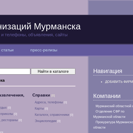
низаций Мурманска
а и телефоны, объявления, сайты
статьи
пресс-релизы
Навигация
ка
ДОБАВИТЬ ФИРМ
азвлечения,
Справки
Компании
[0]
Адреса, телефоны
[0]
Мурманский областной 
отдых
[0]
Карты
[0]
Отделение СФР по
 приколы
[0]
Каталоги, справочники
[0]
Мурманской области
, рестораны
[0]
Энциклопедии
[0]
Прокуратура Мурманск
области
[0]