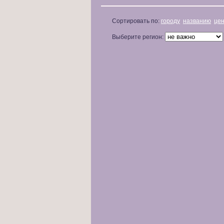
Сортировать по:
городу
названию
це
Выберите регион: