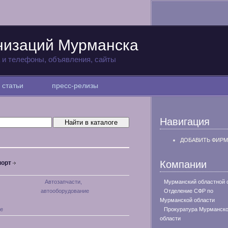
низаций Мурманска
а и телефоны, объявления, сайты
статьи
пресс-релизы
Навигация
ДОБАВИТЬ ФИРМ
Компании
порт
Автозапчасти,
Мурманский областной 
автооборудование
Отделение СФР по
Мурманской области
е
Прокуратура Мурманск
области