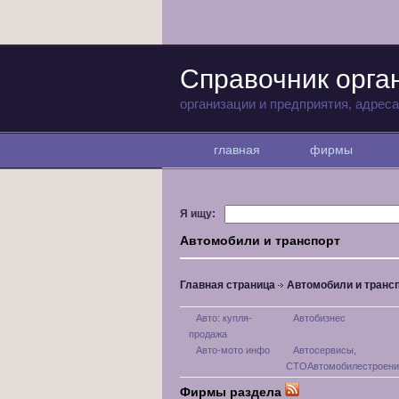
Справочник орга
организации и предприятия, адрес
главная
фирмы
Я ищу:
Автомобили и транспорт
Главная страница
Автомобили и транс
Авто: купля-
Автобизнес
продажа
Авто-мото инфо
Автосервисы,
СТОАвтомобилестроени
Фирмы раздела