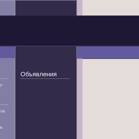
Объявления
У
суд
ой