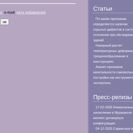
Статьи
не
e-mail
дате добавления
По каким признакам
определяется наличие
скрытых дефектов в сист
отопления при обследова
зданий
Неверный расчёт
температурных деформац
трещинообразование в
конструкциях
Анализ признаков
капитальности самоволь
постройки как инструмент
экспертизы
Пресс-релизы
17-02-2026 Коммунальн
начисления в Мурманске
меняют договорную
конфигурацию
04-12-2025 Сервисные и