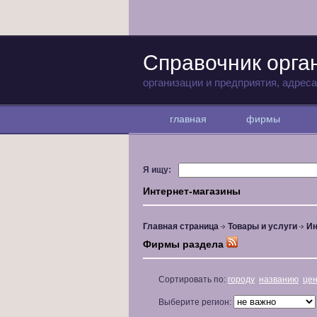
Справочник орга
организации и предприятия, адрес
главная
фирмы
Я ищу:
Интернет-магазины
Главная страница
Товары и услуги
Ин
Фирмы раздела
Сортировать по:
городу
названию
це
Выберите регион: