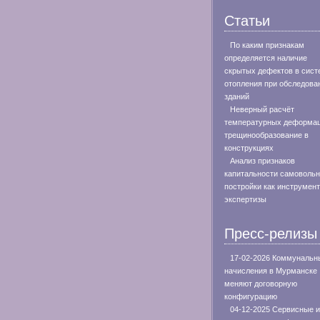
Статьи
По каким признакам
определяется наличие
скрытых дефектов в сист
отопления при обследова
зданий
Неверный расчёт
температурных деформац
трещинообразование в
конструкциях
Анализ признаков
капитальности самоволь
постройки как инструмент
экспертизы
Пресс-релизы
17-02-2026 Коммунальн
начисления в Мурманске
меняют договорную
конфигурацию
04-12-2025 Сервисные и