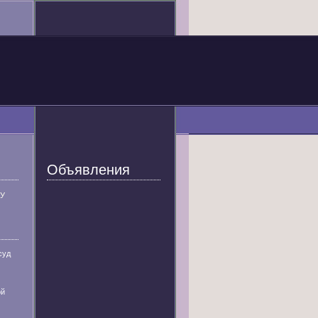
Объявления
У
суд
ой