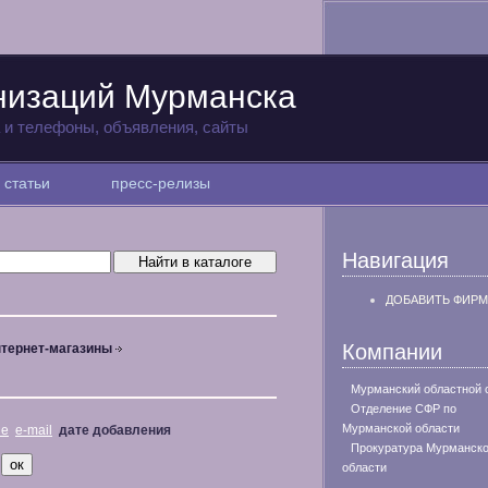
низаций Мурманска
а и телефоны, объявления, сайты
статьи
пресс-релизы
Навигация
ДОБАВИТЬ ФИРМ
Компании
тернет-магазины
Мурманский областной 
Отделение СФР по
Мурманской области
не
e-mail
дате добавления
Прокуратура Мурманск
области