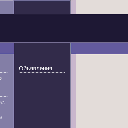
Объявления
У
суд
ой