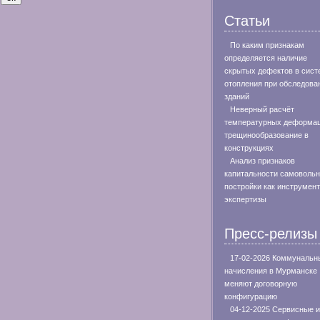
Статьи
По каким признакам
определяется наличие
скрытых дефектов в сист
отопления при обследова
зданий
Неверный расчёт
температурных деформац
трещинообразование в
конструкциях
Анализ признаков
капитальности самоволь
постройки как инструмент
экспертизы
Пресс-релизы
17-02-2026 Коммунальн
начисления в Мурманске
меняют договорную
конфигурацию
04-12-2025 Сервисные и