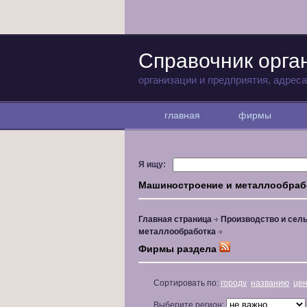
Справочник орга
организации и предприятия, адрес
главная
фирмы
Я ищу:
Машиностроение и металлообраб
Главная страница
Производство и сель
металлообработка
Фирмы раздела
Сортировать по:
городу
названию
це
Выберите регион: