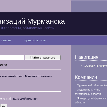
низаций Мурманска
а и телефоны, объявления, сайты
статьи
пресс-релизы
Навигация
отка
ДОБАВИТЬ ФИРМ
Компании
ское хозяйство
Машиностроение и
Мурманский областной 
Отделение СФР по
Мурманской области
Прокуратура Мурманск
не
e-mail
дате добавления
области