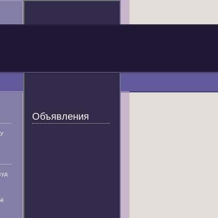
Объявления
У
суд
ой