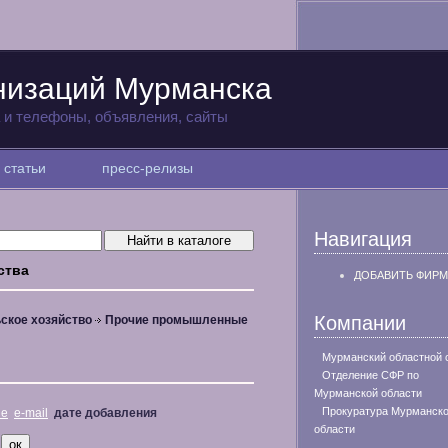
низаций Мурманска
а и телефоны, объявления, сайты
статьи
пресс-релизы
Навигация
ства
ДОБАВИТЬ ФИРМ
Компании
ское хозяйство
Прочие промышленные
Мурманский областной 
Отделение СФР по
Мурманской области
Прокуратура Мурманск
не
e-mail
дате добавления
области