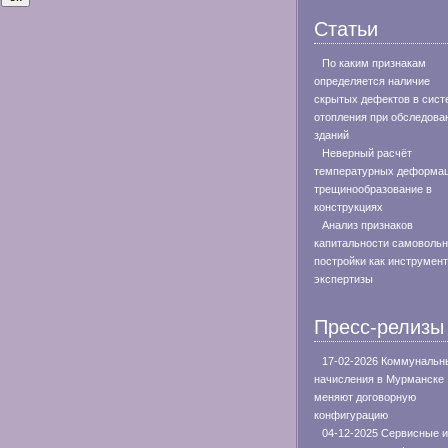
Статьи
По каким признакам
определяется наличие
скрытых дефектов в сист
отопления при обследова
зданий
Неверный расчёт
температурных деформац
трещинообразование в
конструкциях
Анализ признаков
капитальности самоволь
постройки как инструмент
экспертизы
Пресс-релизы
17-02-2026 Коммунальн
начисления в Мурманске
меняют договорную
конфигурацию
04-12-2025 Сервисные и