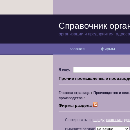
Справочник орга
организации и предприятия, адрес
главная
фирмы
Я ищу:
Прочие промышленные производ
Главная страница
Производство и сель
производства
Фирмы раздела
Сортировать по:
городу
названию
це
Выберите регион: