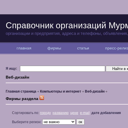
Справочник организаций Мур
организации и предприятия, адреса и телефоны, объявления
главная
фирмы
статьи
пресс-рел
Я ищу:
Веб-дизайн
Главная страница
Компьютеры и интернет
Веб-дизайн
Фирмы раздела
Сортировать по:
городу
названию
цене
e-mail
дате добавления
Выберите регион: