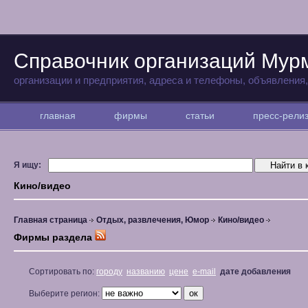
Справочник организаций Мур
организации и предприятия, адреса и телефоны, объявления
главная
фирмы
статьи
пресс-рел
Я ищу:
Кино/видео
Главная страница
Отдых, развлечения, Юмор
Кино/видео
Фирмы раздела
Сортировать по:
городу
названию
цене
e-mail
дате добавления
Выберите регион: