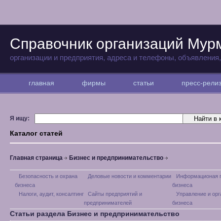
Справочник организаций Мур
организации и предприятия, адреса и телефоны, объявления
главная
фирмы
статьи
пресс-рел
Я ищу:
Каталог статей
Главная страница
Бизнес и предпринимательство
Безопасность и охрана
Деловые новости и комментарии
Информационая 
бизнеса
бизнеса
Налоги, аудит, консалтинг
Сайты предприятий и
Управление и орг
предпринимателей
бизнеса
Статьи раздела Бизнес и предпринимательство